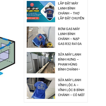
LẮP ĐẶT MÁY
LẠNH BÌNH
CHÁNH – THỢ
LẮP ĐẶT CHUYÊN
NGHIỆP
BƠM GAS MÁY
LẠNH BÌNH
CHÁNH – NẠP
GAS R32 R410A
GIÁ RẺ
SỬA MÁY LẠNH
BÌNH HƯNG –
PHẠM HÙNG
BÌNH CHÁNH •
DỊCH VỤ NHANH
– CHUẨN – GIÁ
SỬA MÁY LẠNH
RẺ
VĨNH LỘC A –
VĨNH LỘC B BÌNH
CHÁNH – CÓ MẶT
20 PHÚT, GIÁ RẺ,
UY TÍN
SỬA MÁY LẠNH