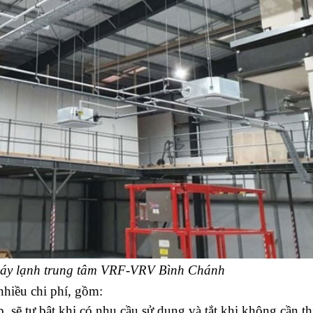
máy lạnh trung tâm VRF-VRV Bình Chánh
nhiều chi phí, gồm:
 sẽ tự bật khi có nhu cầu sử dụng và tắt khi không cần thi