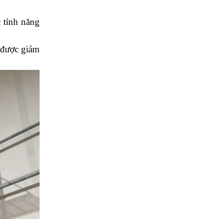
Lạnh Ở Bình
Chánh – Uy Tín,
tính năng 
Nhanh Chóng, Giá
Rẻ
Vệ Sinh Máy Lạnh
được giảm 
Âm Trần ở Bình
Chánh: Dịch Vụ
Chuyên Nghiệp,
Hiệu Quả
Vệ Sinh Máy Lạnh
Âm Trần: Tầm
Quan Trọng và Lợi
Ích
Dịch vụ Thi Công
Máy Lạnh ở Bình
Chánh – Chất
Lượng, Uy Tín và
Hiệu Quả
Dịch Vụ Vệ Sinh
Máy Giặt Ở Bình