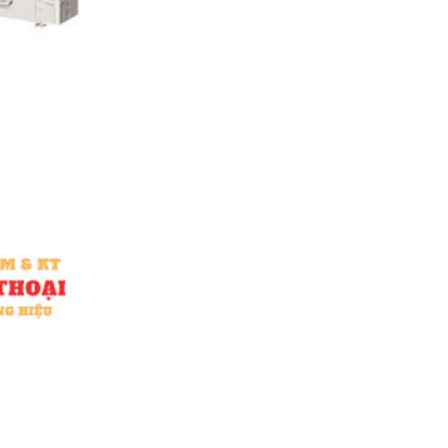
đảm bảo chất
lượng
Thi công máy lạnh
âm trần tại
TPHCM chất
lượng, uy tín với
mức giá hợp lý
Vệ sinh máy lạnh
giá rẻ TPHCM
Lắp đặt máy lạnh
trung tâm VRV-
VRF tại TPHCM
Cung cấp thi công
máy lạnh trung
tâm VRV-VRF tại
TPHCM