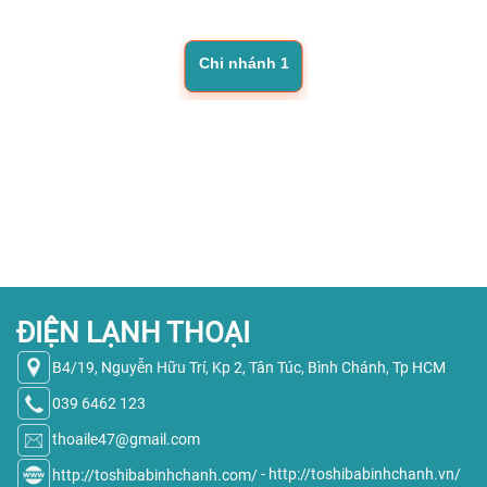
Chi nhánh 1
ĐIỆN LẠNH THOẠI
B4/19, Nguyễn Hữu Trí, Kp 2, Tân Túc, Bình Chánh, Tp HCM
039 6462 123
thoaile47@gmail.com
http://toshibabinhchanh.com/
-
http://toshibabinhchanh.vn/