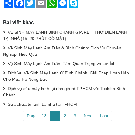
Chia
Facebook
Twitter
Email
WhatsApp
Messenger
Skype
sẻ
Bài viết khác
VỆ SINH MÁY LẠNH BÌNH CHÁNH GIÁ RẺ – THỢ ĐIỆN LẠNH
TẠI NHÀ (15–20 PHÚT CÓ MẶT)
Vệ Sinh Máy Lạnh Âm Trần ở Bình Chánh: Dịch Vụ Chuyên
Nghiệp, Hiệu Quả
Vệ Sinh Máy Lạnh Âm Trần: Tầm Quan Trọng và Lợi Ích
Dịch Vụ Vệ Sinh Máy Lạnh Ở Bình Chánh: Giải Pháp Hoàn Hảo
Cho Mùa Hè Nóng Bức
Dịch vụ sửa máy lạnh tại nhà giá rẻ TP.HCM với Toshiba Bình
Chánh
Sửa chữa tủ lạnh tại nhà tại TPHCM
Page 1 / 3
1
2
3
Next
Last