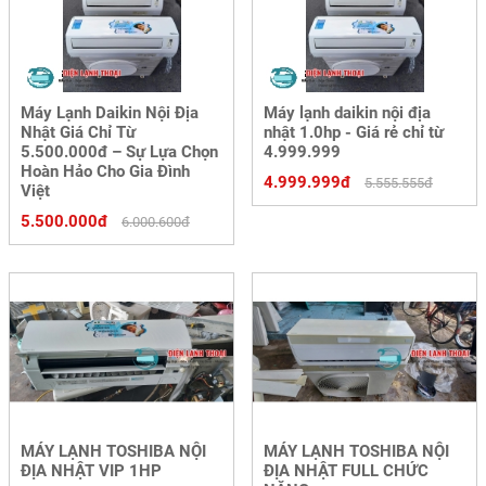
Máy Lạnh Daikin Nội Địa
Máy lạnh daikin nội địa
Nhật Giá Chỉ Từ
nhật 1.0hp - Giá rẻ chỉ từ
5.500.000đ – Sự Lựa Chọn
4.999.999
Hoàn Hảo Cho Gia Đình
4.999.999đ
5.555.555đ
Việt
5.500.000đ
6.000.600đ
MÁY LẠNH TOSHIBA NỘI
MÁY LẠNH TOSHIBA NỘI
ĐỊA NHẬT VIP 1HP
ĐỊA NHẬT FULL CHỨC