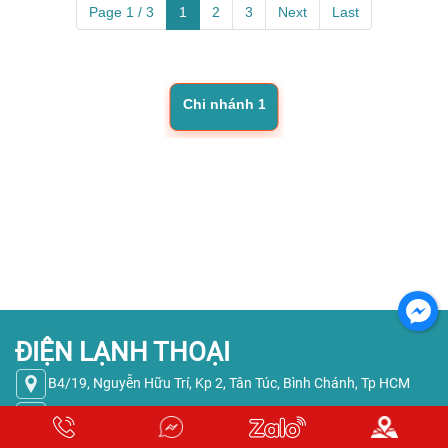
Page 1 / 3
1
2
3
Next
Last
Chi nhánh 1
ĐIỆN LẠNH THOẠI
B4/19, Nguyễn Hữu Trí, Kp 2, Tân Túc, Bình Chánh, Tp HCM
039 6462 123