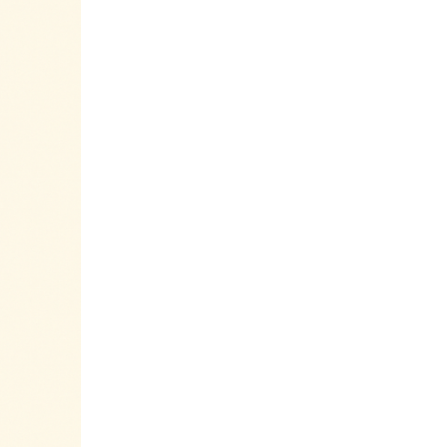
Lạnh Ở Bình
Chánh – Uy Tín,
Nhanh Chóng, Giá
Rẻ
Vệ Sinh Máy Lạnh
Âm Trần ở Bình
Chánh: Dịch Vụ
Chuyên Nghiệp,
Hiệu Quả
Vệ Sinh Máy Lạnh
Âm Trần: Tầm
Quan Trọng và Lợi
Ích
Dịch vụ Thi Công
Máy Lạnh ở Bình
Chánh – Chất
Lượng, Uy Tín và
Hiệu Quả
Dịch Vụ Vệ Sinh
Máy Giặt Ở Bình