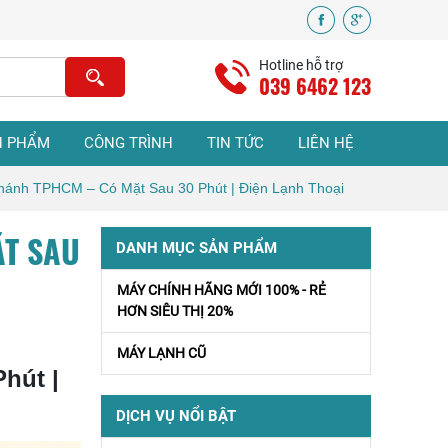
Sửa Máy Lạnh Tại
Nhà Uy Tín Giá Rẻ
Hotline hỗ trợ
tphcm
039 6462 123
VỆ SINH MÁY
N PHẨM
CÔNG TRÌNH
TIN TỨC
LIÊN HỆ
LẠNH Ở TPHCM
hánh TPHCM – Có Mặt Sau 30 Phút | Điện Lạnh Thoại
ẶT SAU
Sửa Máy Lạnh
DANH MỤC SẢN PHẨM
Bình Chánh Uy Tín
- Có Mặt Nhanh
MÁY CHÍNH HÃNG MỚI 100% - RẺ
Tận Nơi
HƠN SIÊU THỊ 20%
MÁY LẠNH CŨ
ĐIỆN LẠNH BÌNH
hút |
CHÁNH – DỊCH
VỤ ĐIỆN LẠNH
DỊCH VỤ NỔI BẬT
TẠI NHÀ UY TÍN