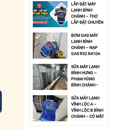
LẮP ĐẶT MÁY
LẠNH BÌNH
CHÁNH – THỢ
LẮP ĐẶT CHUYÊN
NGHIỆP
BƠM GAS MÁY
LẠNH BÌNH
CHÁNH – NẠP
GAS R32 R410A
GIÁ RẺ
SỬA MÁY LẠNH
BÌNH HƯNG –
PHẠM HÙNG
BÌNH CHÁNH •
DỊCH VỤ NHANH
– CHUẨN – GIÁ
SỬA MÁY LẠNH
RẺ
VĨNH LỘC A –
VĨNH LỘC B BÌNH
CHÁNH – CÓ MẶT
20 PHÚT, GIÁ RẺ,
UY TÍN
SỬA MÁY LẠNH