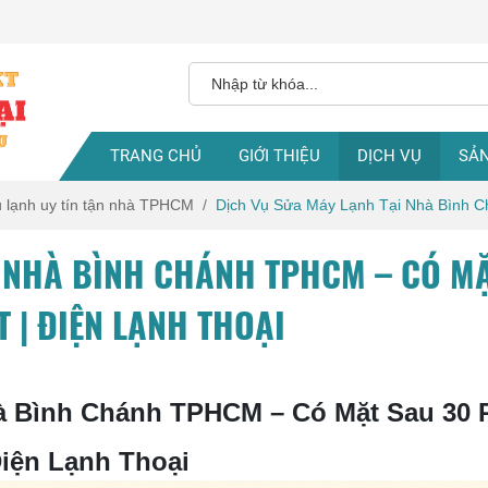
TRANG CHỦ
GIỚI THIỆU
DỊCH VỤ
SẢ
ủ lạnh uy tín tận nhà TPHCM
Dịch Vụ Sửa Máy Lạnh Tại Nhà Bình C
I NHÀ BÌNH CHÁNH TPHCM – CÓ M
 | ĐIỆN LẠNH THOẠI
à Bình Chánh TPHCM – Có Mặt Sau 30 P
iện Lạnh Thoại