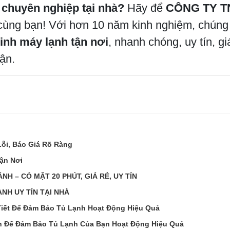
 chuyên nghiệp tại nhà?
Hãy để
CÔNG TY T
ùng bạn! Với hơn 10 năm kinh nghiệm, chúng 
sinh máy lạnh tận nơi
, nhanh chóng, uy tín, g
ận.
ỗi, Báo Giá Rõ Ràng
ận Nơi
NH – CÓ MẶT 20 PHÚT, GIÁ RẺ, UY TÍN
NH UY TÍN TẠI NHÀ
iết Để Đảm Bảo Tủ Lạnh Hoạt Động Hiệu Quả
n Để Đảm Bảo Tủ Lạnh Của Bạn Hoạt Động Hiệu Quả