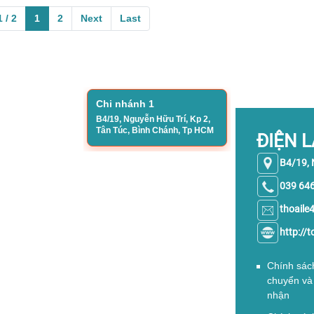
 / 2
1
2
Next
Last
Chi nhánh 1
B4/19, Nguyễn Hữu Trí, Kp 2,
Tân Túc, Bình Chánh, Tp HCM
ĐIỆN 
B4/19, 
039 64
thoail
http://
Chính sác
chuyển và
nhận