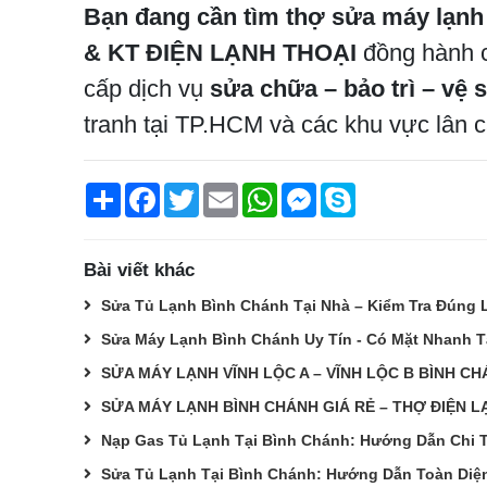
Bạn đang cần tìm thợ sửa máy lạnh
& KT ĐIỆN LẠNH THOẠI
đồng hành c
cấp dịch vụ
sửa chữa – bảo trì – vệ 
tranh tại TP.HCM và các khu vực lân c
Chia
Facebook
Twitter
Email
WhatsApp
Messenger
Skype
sẻ
Bài viết khác
Sửa Tủ Lạnh Bình Chánh Tại Nhà – Kiểm Tra Đúng L
Sửa Máy Lạnh Bình Chánh Uy Tín - Có Mặt Nhanh T
SỬA MÁY LẠNH VĨNH LỘC A – VĨNH LỘC B BÌNH CHÁ
SỬA MÁY LẠNH BÌNH CHÁNH GIÁ RẺ – THỢ ĐIỆN LẠ
Nạp Gas Tủ Lạnh Tại Bình Chánh: Hướng Dẫn Chi T
Sửa Tủ Lạnh Tại Bình Chánh: Hướng Dẫn Toàn Diệ