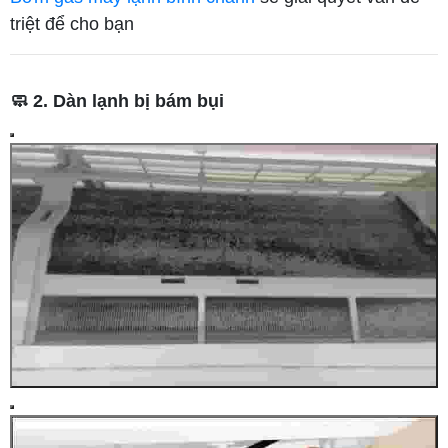
triệt để cho bạn
🧼 2. Dàn lạnh bị bám bụi