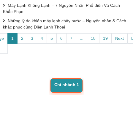
Máy Lạnh Không Lạnh – 7 Nguyên Nhân Phổ Biến Và Cách
Khắc Phục
Những lý do khiến máy lạnh chảy nước – Nguyên nhân & Cách
khắc phục cùng Điện Lạnh Thoại
ge
1
2
3
4
5
6
7
...
18
19
Next
Chi nhánh 1