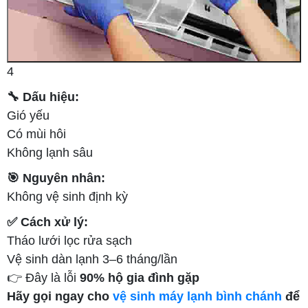
4
🔧 Dấu hiệu:
Gió yếu
Có mùi hôi
Không lạnh sâu
🎯 Nguyên nhân:
Không vệ sinh định kỳ
✅ Cách xử lý:
Tháo lưới lọc rửa sạch
Vệ sinh dàn lạnh 3–6 tháng/lần
👉 Đây là lỗi
90% hộ gia đình gặp
Hãy gọi ngay cho
vệ sinh máy lạnh bình chánh
để