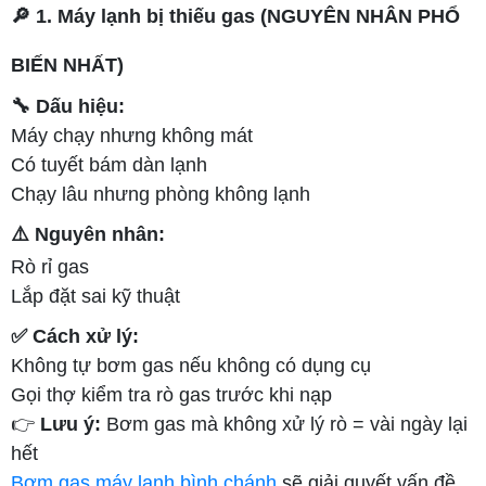
🔎 1. Máy lạnh bị thiếu gas (NGUYÊN NHÂN PHỔ
BIẾN NHẤT)
🔧 Dấu hiệu:
Máy chạy nhưng không mát
Có tuyết bám dàn lạnh
Chạy lâu nhưng phòng không lạnh
⚠️ Nguyên nhân:
Rò rỉ gas
Lắp đặt sai kỹ thuật
✅ Cách xử lý:
Không tự bơm gas nếu không có dụng cụ
Gọi thợ kiểm tra rò gas trước khi nạp
👉
Lưu ý:
Bơm gas mà không xử lý rò = vài ngày lại
hết
Bơm gas máy lạnh bình chánh
sẽ giải quyết vấn đề