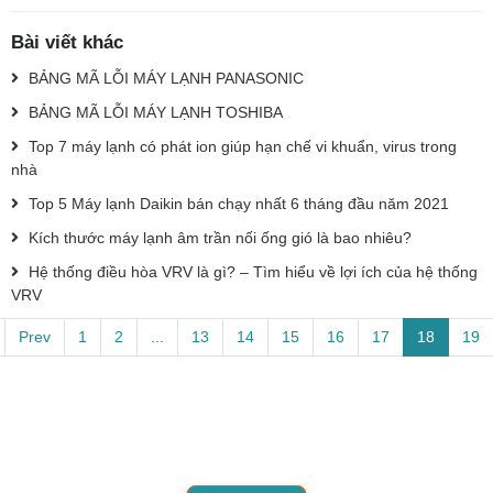
Bài viết khác
BẢNG MÃ LỖI MÁY LẠNH PANASONIC
BẢNG MÃ LỖI MÁY LẠNH TOSHIBA
Top 7 máy lạnh có phát ion giúp hạn chế vi khuẩn, virus trong
nhà
Top 5 Máy lạnh Daikin bán chạy nhất 6 tháng đầu năm 2021
Kích thước máy lạnh âm trần nối ống gió là bao nhiêu?
Hệ thống điều hòa VRV là gì? – Tìm hiểu về lợi ích của hệ thống
VRV
Prev
1
2
...
13
14
15
16
17
18
19