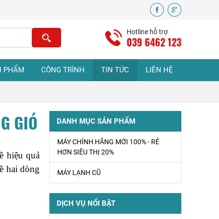
Sửa Máy Lạnh Tại
Nhà Uy Tín Giá Rẻ
Hotline hỗ trợ
tphcm
039 6462 123
VỆ SINH MÁY
N PHẨM
CÔNG TRÌNH
TIN TỨC
LIÊN HỆ
LẠNH Ở TPHCM
NG GIÓ
Sửa Máy Lạnh
DANH MỤC SẢN PHẨM
Bình Chánh Uy Tín
- Có Mặt Nhanh
MÁY CHÍNH HÃNG MỚI 100% - RẺ
Tận Nơi
HƠN SIÊU THỊ 20%
 hiệu quả 
ề hai dòng 
MÁY LẠNH CŨ
ĐIỆN LẠNH BÌNH
CHÁNH – DỊCH
VỤ ĐIỆN LẠNH
DỊCH VỤ NỔI BẬT
TẠI NHÀ UY TÍN