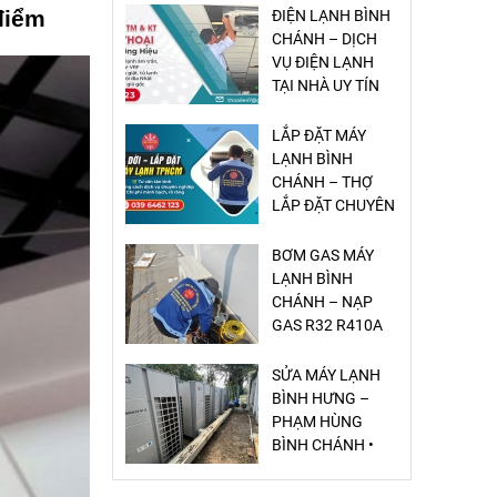
điểm
LẮP ĐẶT MÁY
LẠNH BÌNH
CHÁNH – THỢ
LẮP ĐẶT CHUYÊN
NGHIỆP
BƠM GAS MÁY
LẠNH BÌNH
CHÁNH – NẠP
GAS R32 R410A
GIÁ RẺ
SỬA MÁY LẠNH
BÌNH HƯNG –
PHẠM HÙNG
BÌNH CHÁNH •
DỊCH VỤ NHANH
– CHUẨN – GIÁ
SỬA MÁY LẠNH
RẺ
VĨNH LỘC A –
VĨNH LỘC B BÌNH
CHÁNH – CÓ MẶT
20 PHÚT, GIÁ RẺ,
UY TÍN
SỬA MÁY LẠNH