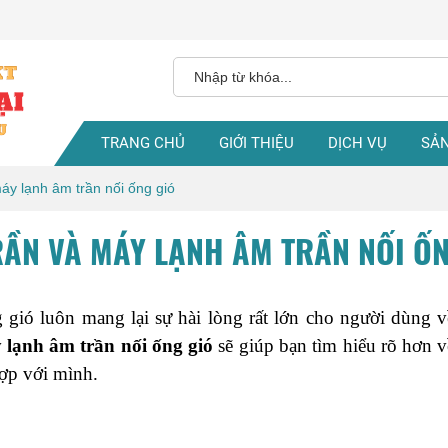
TRANG CHỦ
GIỚI THIỆU
DỊCH VỤ
SẢ
áy lạnh âm trần nối ống gió
RẦN VÀ MÁY LẠNH ÂM TRẦN NỐI Ố
gió luôn mang lại sự hài lòng rất lớn cho người dùng về
lạnh âm trần nối ống gió 
sẽ giúp bạn tìm hiểu rõ hơn v
ợp với mình. 