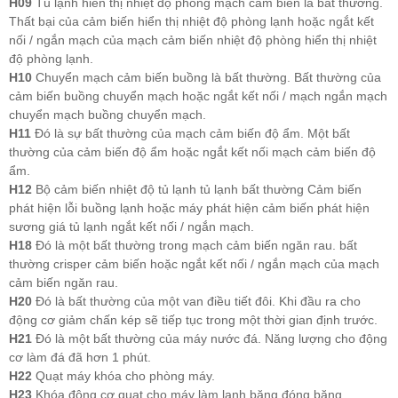
H09
Tủ lạnh hiển thị nhiệt độ phòng mạch cảm biến là bất thường.
Thất bại của cảm biến hiển thị nhiệt độ phòng lạnh hoặc ngắt kết
nối / ngắn mạch của mạch cảm biến nhiệt độ phòng hiển thị nhiệt
độ phòng lạnh.
H10
Chuyển mạch cảm biến buồng là bất thường. Bất thường của
cảm biến buồng chuyển mạch hoặc ngắt kết nối / mạch ngắn mạch
chuyển mạch buồng chuyển mạch.
H11
Đó là sự bất thường của mạch cảm biến độ ẩm. Một bất
thường của cảm biến độ ẩm hoặc ngắt kết nối mạch cảm biến độ
ẩm.
H12
Bộ cảm biến nhiệt độ tủ lạnh tủ lạnh bất thường Cảm biến
phát hiện lỗi buồng lạnh hoặc máy phát hiện cảm biến phát hiện
sương giá tủ lạnh ngắt kết nối / ngắn mạch.
H18
Đó là một bất thường trong mạch cảm biến ngăn rau. bất
thường crisper cảm biến hoặc ngắt kết nối / ngắn mạch của mạch
cảm biến ngăn rau.
H20
Đó là bất thường của một van điều tiết đôi. Khi đầu ra cho
động cơ giảm chấn kép sẽ tiếp tục trong một thời gian định trước.
H21
Đó là một bất thường của máy nước đá. Năng lượng cho động
cơ làm đá đã hơn 1 phút.
H22
Quạt máy khóa cho phòng máy.
H23
Khóa động cơ quạt cho máy làm lạnh băng đóng băng.