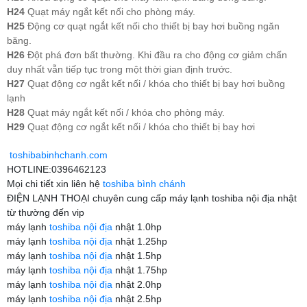
H24
Quạt máy ngắt kết nối cho phòng máy.
H25
Động cơ quạt ngắt kết nối cho thiết bị bay hơi buồng ngăn
băng.
H26
Đột phá đơn bất thường. Khi đầu ra cho động cơ giảm chấn
duy nhất vẫn tiếp tục trong một thời gian định trước.
H27
Quạt động cơ ngắt kết nối / khóa cho thiết bị bay hơi buồng
lạnh
H28
Quạt máy ngắt kết nối / khóa cho phòng máy.
H29
Quạt động cơ ngắt kết nối / khóa cho thiết bị bay hơi
toshibabinhchanh.com
HOTLINE:0396462123
Mọi chi tiết xin liên hệ
toshiba bình chánh
ĐIỆN LẠNH THOẠI chuyên cung cấp máy lạnh toshiba nội địa nhật
từ thường đến vip
máy lạnh
toshiba nội địa
nhật 1.0hp
máy lạnh
toshiba nội địa
nhật 1.25hp
máy lạnh
toshiba nội địa
nhật 1.5hp
máy lạnh
toshiba nội địa
nhật 1.75hp
máy lạnh
toshiba nội địa
nhật 2.0hp
máy lạnh
toshiba nội địa
nhật 2.5hp