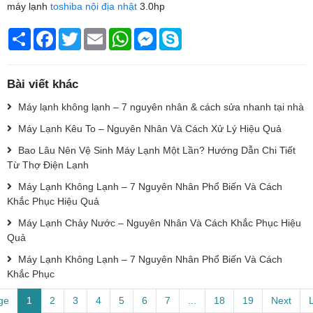
máy lạnh
toshiba nội địa nhật
3.0hp
Chia
Facebook
Twitter
Email
WhatsApp
Messenger
Skype
sẻ
Bài viết khác
Máy lạnh không lạnh – 7 nguyên nhân & cách sửa nhanh tại nhà
Máy Lạnh Kêu To – Nguyên Nhân Và Cách Xử Lý Hiệu Quả
Bao Lâu Nên Vệ Sinh Máy Lạnh Một Lần? Hướng Dẫn Chi Tiết
Từ Thợ Điện Lạnh
Máy Lạnh Không Lạnh – 7 Nguyên Nhân Phổ Biến Và Cách
Khắc Phục Hiệu Quả
Máy Lạnh Chảy Nước – Nguyên Nhân Và Cách Khắc Phục Hiệu
Quả
Máy Lạnh Không Lạnh – 7 Nguyên Nhân Phổ Biến Và Cách
Khắc Phục
ge
1
2
3
4
5
6
7
...
18
19
Next