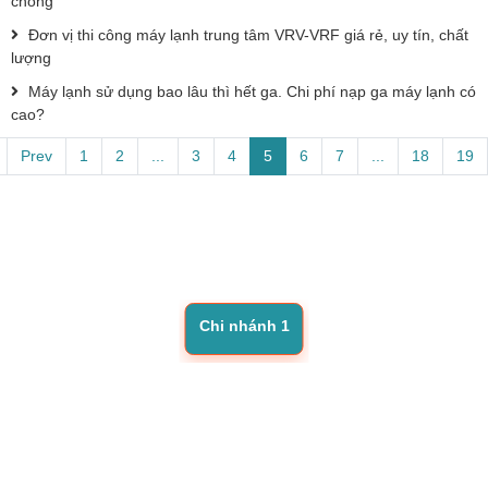
chóng
Đơn vị thi công máy lạnh trung tâm VRV-VRF giá rẻ, uy tín, chất
lượng
Máy lạnh sử dụng bao lâu thì hết ga. Chi phí nạp ga máy lạnh có
cao?
Prev
1
2
...
3
4
5
6
7
...
18
19
Chi nhánh 1